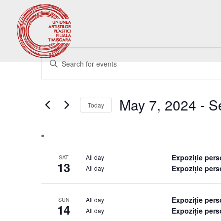
Events
Events
Enter
Search
Keyword.
and
Search
Views
for
May 7, 2024
 - 
S
Navigation
Events
Today
by
Select
Keyword.
date.
Expoziție per
All day
SAT
13
Expoziție pers
All day
Expoziție per
All day
SUN
14
Expoziție pers
All day