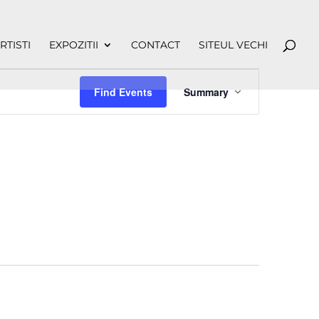
RTISTI
EXPOZITII
CONTACT
SITEUL VECHI
Event
Views
Find Events
Summary
Navigation