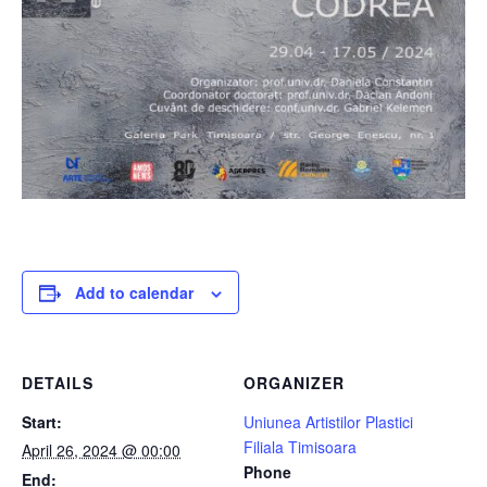
Add to calendar
DETAILS
ORGANIZER
Start:
Uniunea Artistilor Plastici
Filiala Timisoara
April 26, 2024 @ 00:00
Phone
End: