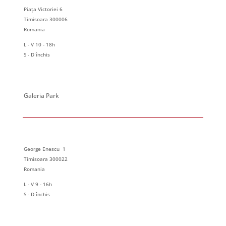
Piața Victoriei 6
Timisoara 300006
Romania
L - V 10 - 18h
S - D închis
Galeria Park
George Enescu 1
Timisoara 300022
Romania
L - V 9 - 16h
S - D închis