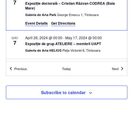
7
Expoziție doctorală – Cristian Răzvan CODREA (Baia
Mare)
George Enescu 1, Timisoara
Galeria de Arta Park
Event Details
Get Directions
April 26, 2024 @ 00:00
-
May 17, 2024 @ 00:00
MAY
7
Expoziție de grup ATELIERE – membrii UAPT
Piața Victoriei 6, Timisoara
Galeria de Arta HELIOS
May 17, 2024 @ 00:00
-
May 31, 2024 @ 00:00
MAY
Events
Events
Previous
Today
Next
17
Expoziție de grup ”Fight” – coord. Ciprian CHIRILEANU
Piața Victoriei 6, Timisoara
Galeria de Arta HELIOS
Subscribe to calendar
May 20, 2024 @ 00:00
-
June 8, 2024 @ 00:00
MAY
20
Expoziție personală – Floarea (LELIA) BRÎNDA
George Enescu 1, Timisoara
Galeria de Arta Park
June 14, 2024 @ 00:00
-
July 4, 2024 @ 00:00
JUN
14
Expoziție de grup – UVT 80 ani