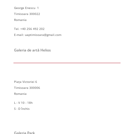
6
Expoziție personală – Carmen MATEI
George Enescu 1
George Enescu 1, Timisoara
Galeria de Arta Park
Timisoara 300022
Romania
September 6, 2024 @ 00:00
-
September 20, 2024 @ 00:00
SEP
Tel. +40 256 492 202
6
Expoziție personală – Ildiko MICOTA MAROȘAN
E-mail: uaptimisoara@gmail.com
Piața Victoriei 6, Timisoara
Galeria de Arta HELIOS
Galeria de artă Helios
September 20, 2024 @ 00:00
-
September 30, 2024 @ 00:00
SEP
20
Expoziție personală – Ligia SECULICI
George Enescu 1, Timisoara
Galeria de Arta Park
Piața Victoriei 6
Timisoara 300006
Romania
L - V 10 - 18h
S - D închis
Galeria Park