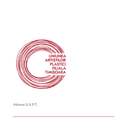
Piața Victoriei 6, Timisoara
Galeria de Arta HELIOS
June 16, 2024 @ 00:00
-
July 3, 2024 @ 00:00
JUN
16
Expoziție personală – Ulla WESTERWELLER (Germania)
George Enescu 1, Timisoara
Galeria de Arta Park
July 5, 2024 @ 00:00
-
July 27, 2024 @ 00:00
JUL
5
Expoziție personală – Diana HARJA
George Enescu 1, Timisoara
Galeria de Arta Park
July 5, 2024 @ 00:00
-
July 27, 2024 @ 00:00
JUL
5
Expoziție personală – Alexandra CATINA (Germania)
Piața Victoriei 6, Timisoara
Galeria de Arta HELIOS
August 23, 2024 @ 00:00
-
September 6, 2024 @ 00:00
AUG
23
Adresa U.A.P.T.
Expoziție de grup – T40
Piața Victoriei 6, Timisoara
Galeria de Arta HELIOS
September 6, 2024 @ 00:00
-
September 20, 2024 @ 00:00
SEP