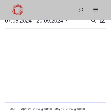
Events
Events
Eve
07.05.2024
 - 
20.09.2024
Search
Map
Vie
Search
Select
Nav
and
date.
Views
Naviga
April 26, 2024 @ 00:00
-
May 17, 2024 @ 00:00
MAY