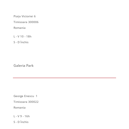
Piața Victoriei 6
Timisoara 300006
Romania
L - V 10 - 18h
S - D închis
Galeria Park
George Enescu 1
Timisoara 300022
Romania
L - V 9 - 16h
S - D închis