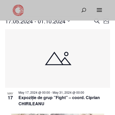
Events
Events
Eve
17.05.2024
 - 
01.10.2024
Search
Phot
Vie
Search
Select
Nav
List
and
date.
of
Views
events
Naviga
in
Photo
View
May 17, 2024 @ 00:00
-
May 31, 2024 @ 00:00
MAY
17
Expoziție de grup ”Fight” – coord. Ciprian
CHIRILEANU