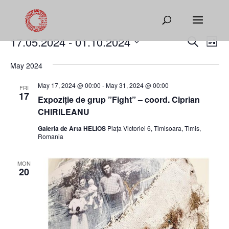
Events
Events
Eve
17.05.2024
 - 
01.10.2024
Search
List
Vie
Search
Select
Nav
and
May 2024
date.
Views
May 17, 2024 @ 00:00
-
May 31, 2024 @ 00:00
FRI
Naviga
17
Expoziție de grup ”Fight” – coord. Ciprian
CHIRILEANU
Galeria de Arta HELIOS
Piața Victoriei 6, Timisoara, Timis,
Romania
MON
20