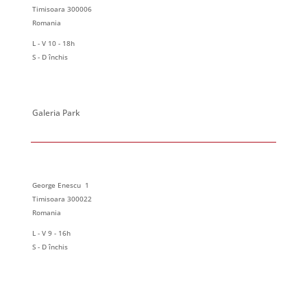
Timisoara 300006
Romania
L - V 10 - 18h
S - D închis
Galeria Park
George Enescu 1
Timisoara 300022
Romania
L - V 9 - 16h
S - D închis