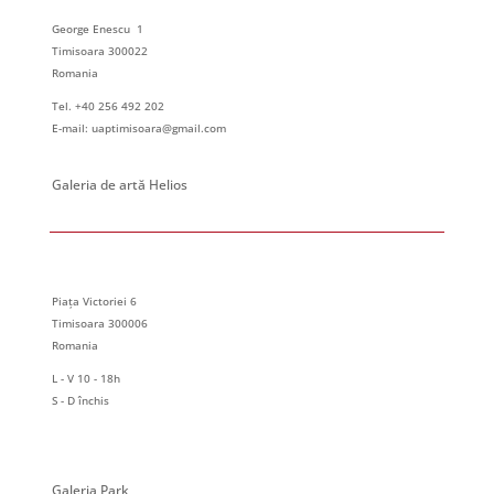
20
Expoziție personală – Ligia SECULICI
George Enescu 1, Timisoara
Galeria de Arta Park
George Enescu 1
Timisoara 300022
Romania
September 20, 2024 @ 00:00
-
September 30, 2024 @ 00:00
SEP
20
Tel. +40 256 492 202
Expoziție de grup – coord. Daniela Constantin & Robert
Șerban
E-mail: uaptimisoara@gmail.com
Piața Victoriei 6, Timisoara
Galeria de Arta HELIOS
Galeria de artă Helios
October 1, 2024 @ 00:00
-
October 18, 2024 @ 00:00
OCT
1
Expoziție personală – Elena URSEI
George Enescu 1, Timisoara
Galeria de Arta Park
Piața Victoriei 6
Timisoara 300006
Romania
L - V 10 - 18h
S - D închis
Galeria Park