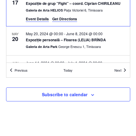
17
Expoziție de grup ”Fight” – coord. Ciprian CHIRILEANU
Piața Victoriei 6, Timisoara
Galeria de Arta HELIOS
Event Details
Get Directions
May 20, 2024 @ 00:00
-
June 8, 2024 @ 00:00
MAY
20
Expoziție personală – Floarea (LELIA) BRÎNDA
George Enescu 1, Timisoara
Galeria de Arta Park
June 14, 2024 @ 00:00
-
July 4, 2024 @ 00:00
JUN
14
Expoziție de grup – UVT 80 ani
Events
Events
Previous
Today
Next
Piața Victoriei 6, Timisoara
Galeria de Arta HELIOS
June 16, 2024 @ 00:00
-
July 3, 2024 @ 00:00
JUN
Subscribe to calendar
16
Expoziție personală – Ulla WESTERWELLER (Germania)
George Enescu 1, Timisoara
Galeria de Arta Park
July 5, 2024 @ 00:00
-
July 27, 2024 @ 00:00
JUL
5
Expoziție personală – Diana HARJA
George Enescu 1, Timisoara
Galeria de Arta Park