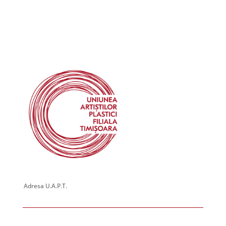
July 5, 2024 @ 00:00
-
July 27, 2024 @ 00:00
JUL
5
Expoziție personală – Alexandra CATINA (Germania)
Piața Victoriei 6, Timisoara
Galeria de Arta HELIOS
August 23, 2024 @ 00:00
-
September 6, 2024 @ 00:00
AUG
23
Expoziție de grup – T40
Piața Victoriei 6, Timisoara
Galeria de Arta HELIOS
September 6, 2024 @ 00:00
-
September 20, 2024 @ 00:00
SEP
6
Expoziție personală – Carmen MATEI
George Enescu 1, Timisoara
Galeria de Arta Park
September 6, 2024 @ 00:00
-
September 20, 2024 @ 00:00
SEP
6
Expoziție personală – Ildiko MICOTA MAROȘAN
Adresa U.A.P.T.
Piața Victoriei 6, Timisoara
Galeria de Arta HELIOS
September 20, 2024 @ 00:00
-
September 30, 2024 @ 00:00
SEP