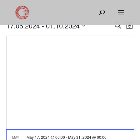
Events
Events
Eve
17.05.2024
 - 
01.10.2024
Search
Map
Vie
Search
Select
Nav
and
date.
Views
Naviga
May 17, 2024 @ 00:00
-
May 31, 2024 @ 00:00
MAY