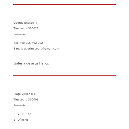
George Enescu 1
Timisoara 300022
Romania
Tel. +40 256 492 202
E-mail: uaptimisoara@gmail.com
Galeria de artă Helios
Piața Victoriei 6
Timisoara 300006
Romania
L - V 10 - 18h
S - D închis