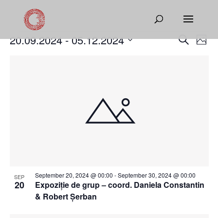
Events
Events
Eve
20.09.2024
 - 
05.12.2024
Search
Phot
Vie
Search
Select
Nav
List
and
date.
of
Views
events
Naviga
in
Photo
View
September 20, 2024 @ 00:00
-
September 30, 2024 @ 00:00
SEP
20
Expoziție de grup – coord. Daniela Constantin
& Robert Șerban