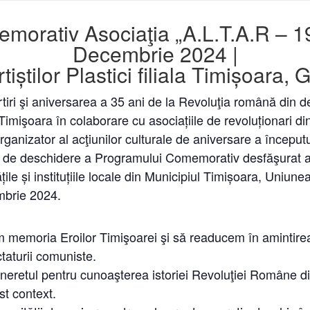
morativ Asociaţia „A.L.T.A.R – 19
Decembrie 2024 |
iștilor Plastici filiala Timișoara, 
iri şi aniversarea a 35 ani de la Revoluţia română din 
Timişoara în colaborare cu asociațiile de revoluționari di
 organizator al acţiunilor culturale de aniversare a începu
 de deschidere a Programului Comemorativ desfăşurat an
ile și instituțiile locale din Municipiul Timișoara, Uniunea 
mbrie 2024.
m memoria Eroilor Timişoarei şi să readucem în amintirea
ctaturii comuniste.
ineretul pentru cunoaşterea istoriei Revoluţiei Române di
st context.