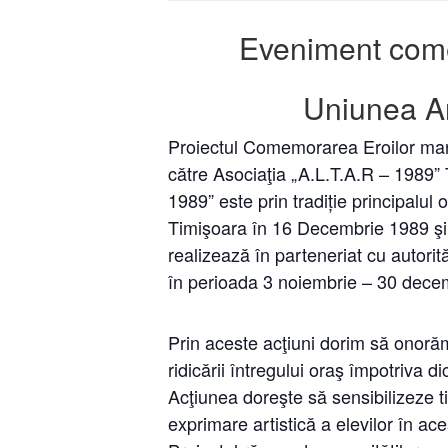
Eveniment come
Uniunea Art
Proiectul Comemorarea Eroilor mart
către Asociaţia „A.L.T.A.R – 1989” 
1989” este prin tradiție principalul
Timişoara în 16 Decembrie 1989 şi
realizează în parteneriat cu autorităț
în perioada 3 noiembrie – 30 dece
Prin aceste acţiuni dorim să onoră
ridicării întregului oraş împotriva di
Acţiunea doreşte să sensibilizeze t
exprimare artistică a elevilor în ace