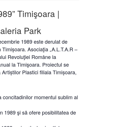
89” Timişoara |
Galeria Park
decembrie 1989 este derulat de
n Timișoara. Asociaţia „A.L.T.A.R –
tului Revoluţiei Române la
ual la Timişoara. Proiectul se
Artiștilor Plastici filiala Timișoara,
 concitadinilor momentul sublim al
n 1989 şi să ofere posibilitatea de