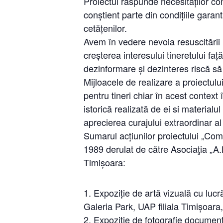
Proiectul răspunde necesităților co
conștient parte din condițiile garan
cetățenilor.
Avem în vedere nevoia resuscitării 
creșterea interesului tineretului fa
dezinformare și dezinteres riscă să 
Mijloacele de realizare a proiectulu
pentru tineri chiar în acest contex
istorică realizată de ei si materialu
aprecierea curajului extraordinar al
Sumarul acțiunilor proiectului „Co
1989 derulat de către Asociaţia „A.
Timișoara:
Expoziție de artă vizuală cu lucr
Galeria Park, UAP filiala Timișoara
Expoziție de fotografie documen