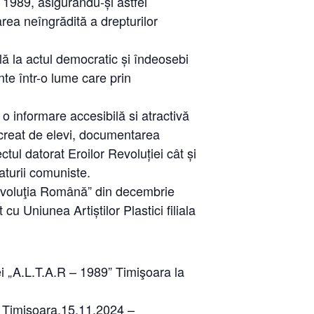
 1989, asigurându-și astfel
area neîngrădită a drepturilor
lă la actul democratic și îndeosebi
nte într-o lume care prin
 o informare accesibilă si atractivă
 creat de elevi, documentarea
ctul datorat Eroilor Revoluției cât și
aturii comuniste.
Revoluţia Română” din decembrie
 Uniunea Artiștilor Plastici filiala
ei „A.L.T.A.R – 1989” Timişoara la
a Timișoara,15.11.2024 –