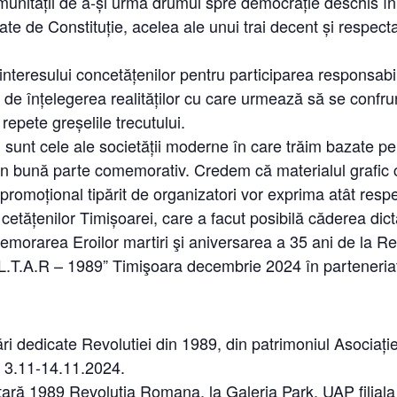
munității de a-și urma drumul spre democrație deschis în
tate de Constituție, acelea ale unui trai decent și respect
interesului concetățenilor pentru participarea responsabi
ță de înțelegerea realităților cu care urmează să se confru
repete greșelile trecutului.
i sunt cele ale societății moderne în care trăim bazate pe
t în bună parte comemorativ. Credem că materialul grafic
l promoțional tipărit de organizatori vor exprima atât respe
 cetățenilor Timișoarei, care a facut posibilă căderea dict
memorarea Eroilor martiri şi aniversarea a 35 ani de la 
L.T.A.R – 1989” Timişoara decembrie 2024 în parteneriat cu
ări dedicate Revolutiei din 1989, din patrimoniul Asociați
, 3.11-14.11.2024.
tară 1989 Revoluția Romana, la Galeria Park, UAP filial