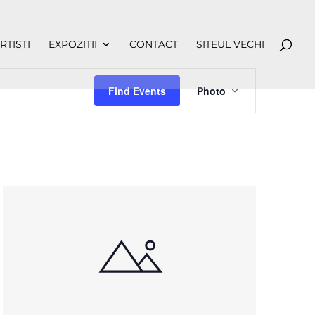
RTISTI
EXPOZITII
CONTACT
SITEUL VECHI
Event
Views
Find Events
Photo
Navigation