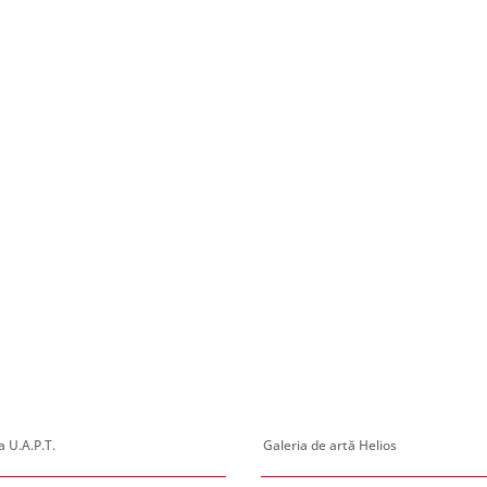
 U.A.P.T.
Galeria de artă Helios