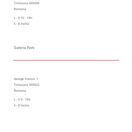
Timisoara 300006
Romania
L - V 10 - 18h
S - D închis
Galeria Park
George Enescu 1
Timisoara 300022
Romania
L - V 9 - 16h
S - D închis