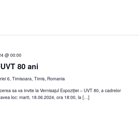
024 @ 00:00
 UVT 80 ani
oriei 6, Timisoara, Timis, Romania
cerea sa va invite la Vernisajul Expoziției – UVT 80, a cadrelor
a avea loc: marti, 18.06.2024, ora 18:00, la […]