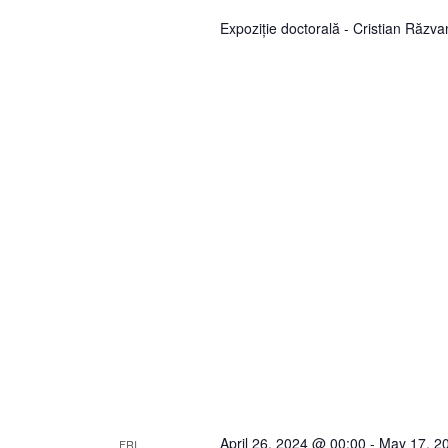
Expoziție doctorală - Cristian Răz
April 26, 2024 @ 00:00
-
May 17, 2
FRI