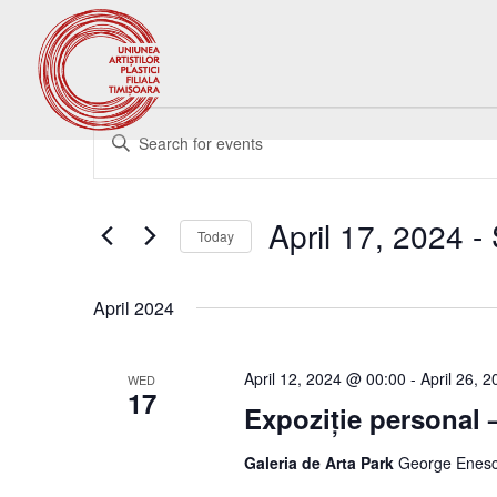
Events
Events
Enter
Search
Keyword.
and
Search
Views
for
April 17, 2024
 - 
Navigation
Events
Today
by
Select
Keyword.
date.
April 2024
April 12, 2024 @ 00:00
-
April 26, 
WED
17
Expoziție personal
Galeria de Arta Park
George Enesc