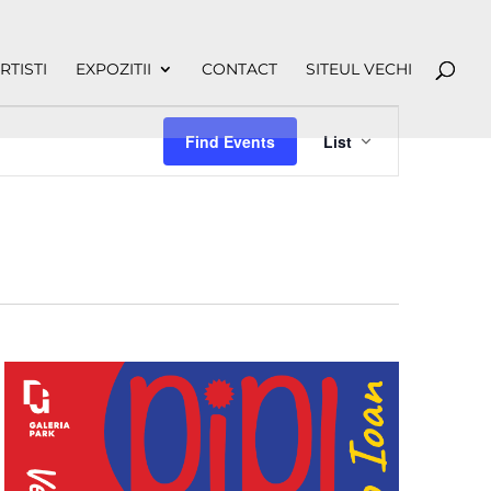
RTISTI
EXPOZITII
CONTACT
SITEUL VECHI
Event
Views
Find Events
List
Navigation