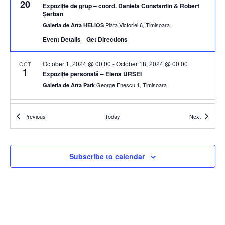
20
Expoziție de grup – coord. Daniela Constantin & Robert
Șerban
Piața Victoriei 6, Timisoara
Galeria de Arta HELIOS
Event Details
Get Directions
October 1, 2024 @ 00:00
-
October 18, 2024 @ 00:00
OCT
1
Expoziție personală – Elena URSEI
George Enescu 1, Timisoara
Galeria de Arta Park
October 1, 2024 @ 00:00
-
October 18, 2024 @ 00:00
OCT
Events
Events
Previous
Today
Next
1
Expoziție de grup NATUR UNART – Jean- Luc Cornec &
Călin Beloescu
Piața Victoriei 6, Timisoara
Galeria de Arta HELIOS
Subscribe to calendar
October 18, 2024 @ 00:00
-
November 1, 2024 @ 00:00
OCT
18
Expoziție personală – Dana CATONA
George Enescu 1, Timisoara
Galeria de Arta Park
October 18, 2024 @ 00:00
-
November 1, 2024 @ 00:00
OCT