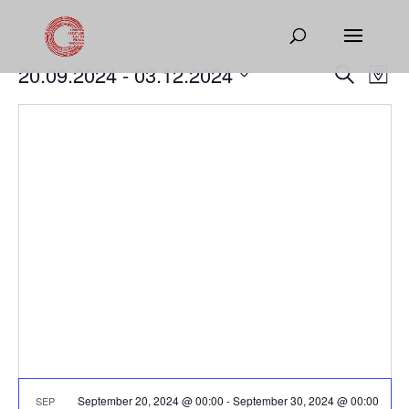
Events
Events
Eve
20.09.2024
 - 
03.12.2024
Search
Map
Vie
Search
Select
Nav
and
date.
Views
Naviga
September 20, 2024 @ 00:00
-
September 30, 2024 @ 00:00
SEP