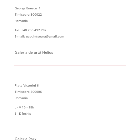
George Enescu 1
December 3, 2024 @ 08:00
-
December 14, 2024 @ 17:00
DEC
Timisoara 300022
3
Eveniment comemorativ Asociaţia „A.L.T.A.R – 1989”
Romania
Timişoara | Decembrie 2024
Tel. +40 256 492 202
George Enescu 1, Timisoara
Galeria de Arta Park
E-mail: uaptimisoara@gmail.com
December 3, 2024 @ 08:00
-
January 15, 2025 @ 17:00
DEC
Galeria de artă Helios
3
Expozitie C.A.D.O.U. Galeria de Artă Helios
Piața Victoriei 6, Timisoara
Galeria de Arta HELIOS
Piața Victoriei 6
Timisoara 300006
Romania
L - V 10 - 18h
S - D închis
Galeria Park