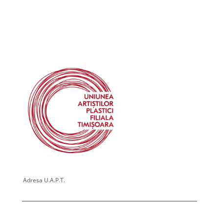
18
Expoziție personală – ”Oameni de cultură din Timișoara –
Portret” – Călin PIESCU
Piața Victoriei 6, Timisoara
Galeria de Arta HELIOS
November 1, 2024
-
November 15, 2024
NOV
1
REFLECȚII/REFLEXII VERSATILE – Alexandra GUȚU
Piața Victoriei 6, Timisoara
Galeria de Arta HELIOS
November 4, 2024
-
November 18, 2024
NOV
4
INTERIOARE DEZVĂLUITE | Expoziție personală – Corina
NANI
George Enescu 1, Timisoara
Galeria de Arta Park
November 15, 2024 @ 00:00
-
November 29, 2024 @ 00:00
NOV
15
Expoziție personală – Mădălina TROFIN
Piața Victoriei 6, Timisoara
Galeria de Arta HELIOS
Adresa U.A.P.T.
November 18, 2024 @ 00:00
-
November 29, 2024 @ 00:00
NOV
18
Expoziție personală – Daniela CHIOREAN (Cluj-Napoca)
George Enescu 1, Timisoara
Galeria de Arta Park