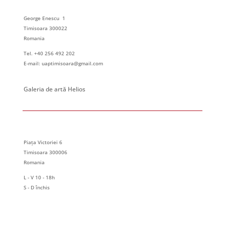
George Enescu 1
Timisoara 300022
Romania
Tel. +40 256 492 202
E-mail: uaptimisoara@gmail.com
Galeria de artă Helios
Piața Victoriei 6
Timisoara 300006
Romania
L - V 10 - 18h
S - D închis