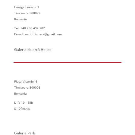
George Enescu 1
Timisoara 300022
Romania
Tel. +40 256 492 202
E-mail: uaptimisoara@gmail.com
Galeria de artă Helios
Piața Victoriei 6
Timisoara 300006
Romania
L - V 10 - 18h
S - D închis
Galeria Park