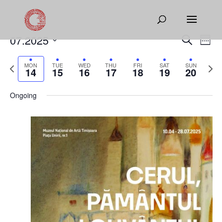
Events
Eve
07.2025
Search
Week
Vie
Search
Select
Nav
and
Previous
date.
Next
MON
TUE
WED
THU
FRI
SAT
SUN
14
15
16
17
18
19
20
Views
week
week
Naviga
Ongoing