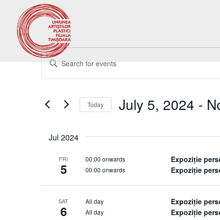
Events
Events
Enter
Search
Keyword.
and
Search
Views
for
July 5, 2024
 - 
N
Navigation
Events
Today
by
Select
Keyword.
date.
Jul 2024
Expoziție per
00:00 onwards
FRI
5
Expoziție per
00:00 onwards
Expoziție per
All day
SAT
6
Expoziție per
All day