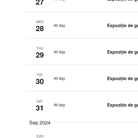
27
WED
Expoziție de g
All day
28
THU
Expoziție de g
All day
29
FRI
Expoziție de g
All day
30
SAT
Expoziție de g
All day
31
Sep 2024
SUN