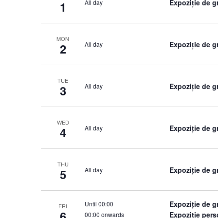
Expoziție de g
All day
1
MON
Expoziție de g
All day
2
TUE
Expoziție de g
All day
3
WED
Expoziție de g
All day
4
THU
Expoziție de g
All day
5
Expoziție de g
Until 00:00
FRI
6
Expoziție per
00:00 onwards