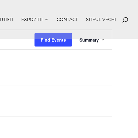
RTISTI
EXPOZITII
CONTACT
SITEUL VECHI
Event
Views
Find Events
Summary
Navigation