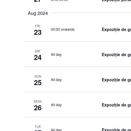
Aug 2024
FRI
Expoziție de g
00:00 onwards
23
SAT
Expoziție de g
All day
24
SUN
Expoziție de g
All day
25
MON
Expoziție de g
All day
26
TUE
Expoziție de g
All day