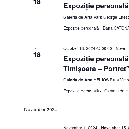
18
Expoziție personal
Galeria de Arta Park
George Enesc
Expoziție personală - Dana CATON
October 18, 2024 @ 00:00
-
Novemb
FRI
18
Expoziție personală
Timișoara – Portret
Galeria de Arta HELIOS
Piața Vict
Expoziție personală - ”Oameni de cu
November 2024
November 1, 2024
-
November 15, 
FRI