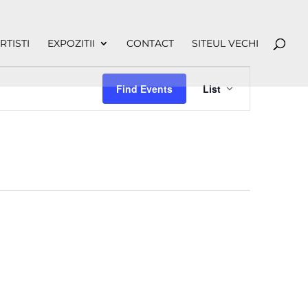
RTISTI
EXPOZITII
CONTACT
SITEUL VECHI
Event
Views
Find Events
List
Navigation