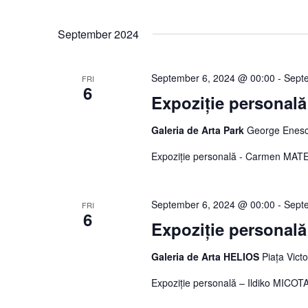
September 2024
September 6, 2024 @ 00:00
-
Sept
FRI
6
Expoziție personal
Galeria de Arta Park
George Enesc
Expoziție personală - Carmen MATE
September 6, 2024 @ 00:00
-
Sept
FRI
6
Expoziție persona
Galeria de Arta HELIOS
Piața Vict
Expoziție personală – Ildiko MIC