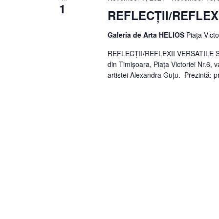
1
REFLECȚII/REFLEXI
Galeria de Arta HELIOS
Piața Vict
REFLECȚII/REFLEXII VERSATILE Sâmb
din Timișoara, Piața Victoriei Nr.6, v
artistei Alexandra Guțu. Prezintă: p