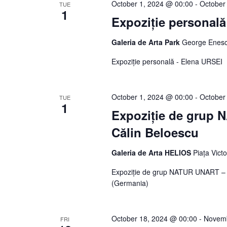
October 1, 2024 @ 00:00
-
October
TUE
1
Expoziție personal
Galeria de Arta Park
George Enesc
Expoziție personală - Elena URSEI
October 1, 2024 @ 00:00
-
October
TUE
1
Expoziție de grup 
Călin Beloescu
Galeria de Arta HELIOS
Piața Vict
Expoziție de grup NATUR UNART – J
(Germania)
October 18, 2024 @ 00:00
-
Novemb
FRI