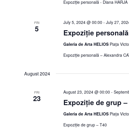
Expoziție personală - Diana HARJA
July 5, 2024 @ 00:00
-
July 27, 20
FRI
5
Expoziție personal
Galeria de Arta HELIOS
Piața Vict
Expoziție personală – Alexandra C
August 2024
August 23, 2024 @ 00:00
-
Septemb
FRI
23
Expoziție de grup –
Galeria de Arta HELIOS
Piața Vict
Expoziție de grup – T40