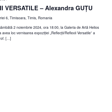
I VERSATILE – Alexandra GUȚU
oriei 6, Timisoara, Timis, Romania
ătă 2 noiembrie 2024, ora 18:00, la Galeria de Artă Helios
a avea loc vernisarea expoziției „Reflecții/Reflexii Versatile” a
rof. […]