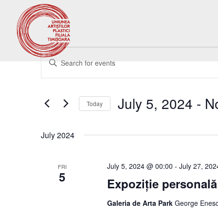
Events
Events
Enter
Search
Keyword.
and
Search
Views
for
July 5, 2024
 - 
N
Navigation
Events
Today
by
Select
Keyword.
date.
July 2024
July 5, 2024 @ 00:00
-
July 27, 20
FRI
5
Expoziție personal
Galeria de Arta Park
George Enesc