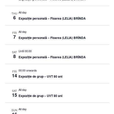
All day
THU
6
Expoziție personală – Floarea (LELIA) BRÎNDA
All day
FRI
7
Expoziție personală – Floarea (LELIA) BRÎNDA
Until 00:00
SAT
8
Expoziție personală – Floarea (LELIA) BRÎNDA
00:00 onwards
FRI
14
Expoziție de grup – UVT 80 ani
All day
SAT
15
Expoziție de grup – UVT 80 ani
All day
SUN