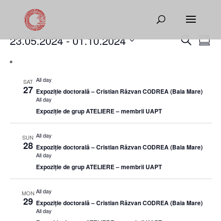
Events
Events
Eve
23.05.2024
 - 
01.10.2024
Search
Summ
Vie
Search
Select
Nav
and
date.
Views
All day
SAT
Naviga
27
Expoziție doctorală – Cristian Răzvan CODREA (Baia Mare)
All day
Expoziție de grup ATELIERE – membrii UAPT
All day
SUN
28
Expoziție doctorală – Cristian Răzvan CODREA (Baia Mare)
All day
Expoziție de grup ATELIERE – membrii UAPT
All day
MON
29
Expoziție doctorală – Cristian Răzvan CODREA (Baia Mare)
All day