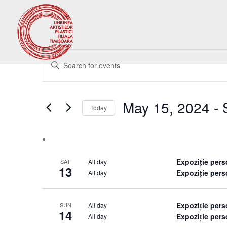
Events
Events
Enter
Search
Keyword.
and
Search
Views
for
May 15, 2024
 - 
Navigation
Events
Today
by
Select
Keyword.
date.
Expoziție per
All day
SAT
13
Expoziție pers
All day
Expoziție per
All day
SUN
14
Expoziție pers
All day