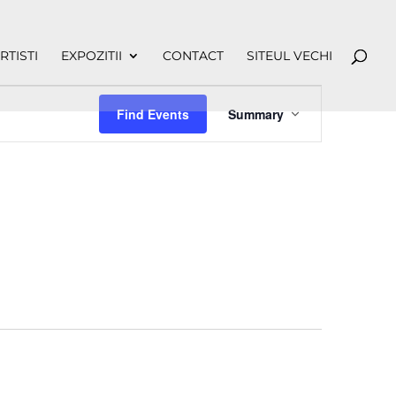
RTISTI
EXPOZITII
CONTACT
SITEUL VECHI
Event
Views
Find Events
Summary
Navigation