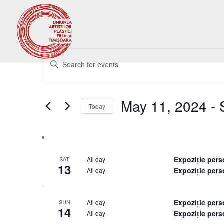
Events
Events
Enter
Search
Keyword.
and
Search
Views
for
May 11, 2024
 - 
Navigation
Events
Today
by
Select
Keyword.
date.
Expoziție per
All day
SAT
13
Expoziție pers
All day
Expoziție per
All day
SUN
14
Expoziție pers
All day