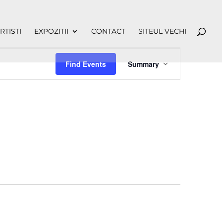
RTISTI
EXPOZITII
CONTACT
SITEUL VECHI
Event
Views
Find Events
Summary
Navigation