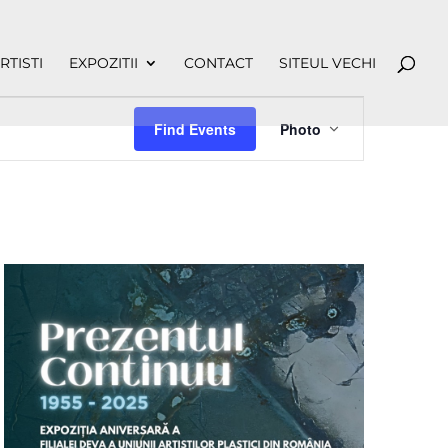
RTISTI
EXPOZITII
CONTACT
SITEUL VECHI
Event
Views
Find Events
Photo
Navigation