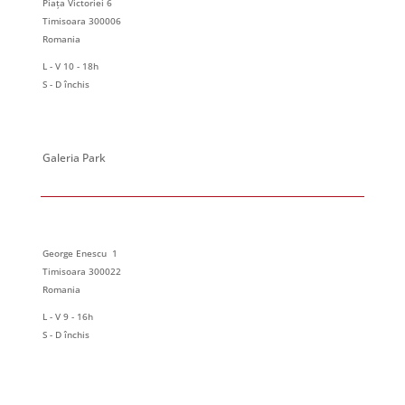
Piața Victoriei 6
Timisoara 300006
Romania
L - V 10 - 18h
S - D închis
Galeria Park
George Enescu 1
Timisoara 300022
Romania
L - V 9 - 16h
S - D închis