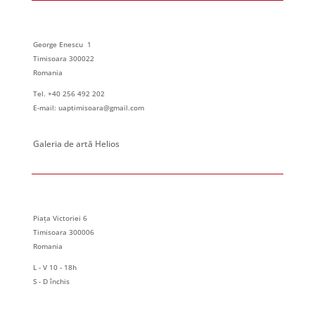
George Enescu 1
Timisoara 300022
Romania
Tel. +40 256 492 202
E-mail: uaptimisoara@gmail.com
Galeria de artă Helios
Piața Victoriei 6
Timisoara 300006
Romania
L - V 10 - 18h
S - D închis