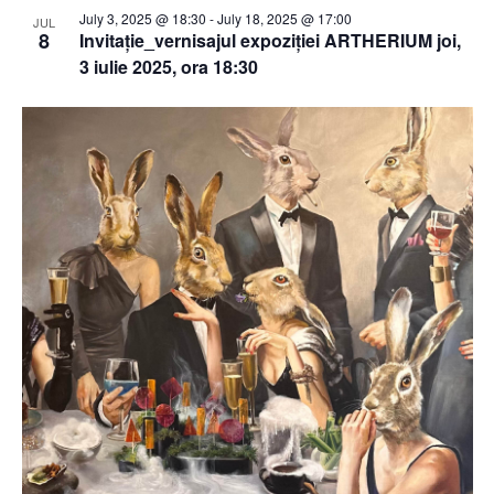
July 3, 2025 @ 18:30
-
July 18, 2025 @ 17:00
JUL
8
Invitație_vernisajul expoziției ARTHERIUM joi,
3 iulie 2025, ora 18:30