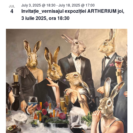
July 3, 2025 @ 18:30
-
July 18, 2025 @ 17:00
JUL
4
Invitație_vernisajul expoziției ARTHERIUM joi,
3 iulie 2025, ora 18:30