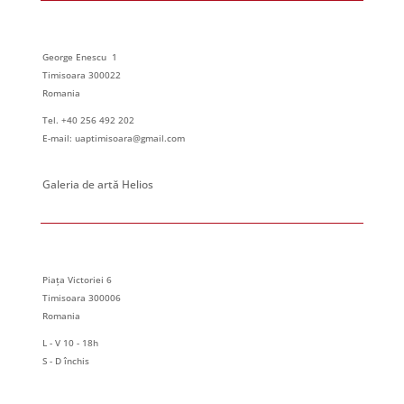
George Enescu 1
Timisoara 300022
Romania
Tel. +40 256 492 202
E-mail: uaptimisoara@gmail.com
Galeria de artă Helios
Piața Victoriei 6
Timisoara 300006
Romania
L - V 10 - 18h
S - D închis