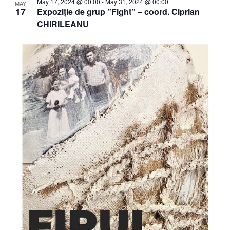
May 17, 2024 @ 00:00
-
May 31, 2024 @ 00:00
MAY
17
Expoziție de grup ”Fight” – coord. Ciprian
CHIRILEANU