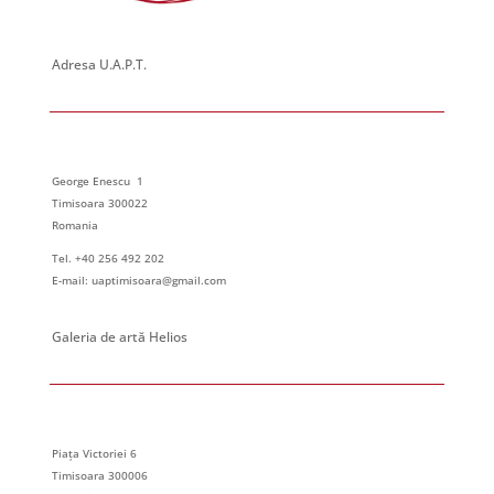
Adresa U.A.P.T.
George Enescu 1
Timisoara 300022
Romania
Tel. +40 256 492 202
E-mail: uaptimisoara@gmail.com
Galeria de artă Helios
Piața Victoriei 6
Timisoara 300006