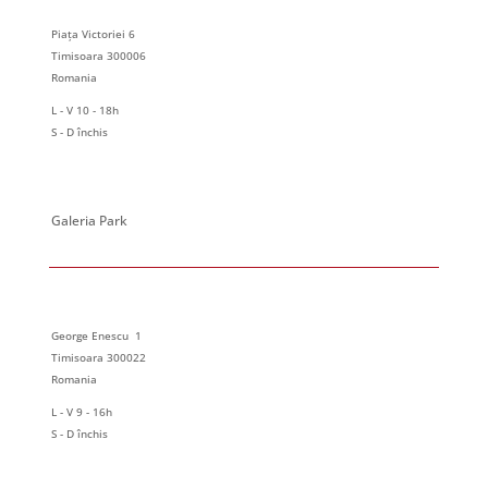
Piața Victoriei 6
Timisoara 300006
Romania
L - V 10 - 18h
S - D închis
Galeria Park
George Enescu 1
Timisoara 300022
Romania
L - V 9 - 16h
S - D închis