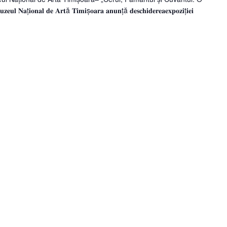
𝐨𝐧𝐚𝐥 𝐝𝐞 𝐀𝐫𝐭ă 𝐓𝐢𝐦𝐢ș𝐨𝐚𝐫𝐚 𝐚𝐧𝐮𝐧ță 𝐝𝐞𝐬𝐜𝐡𝐢𝐝𝐞𝐫𝐞𝐚𝐞𝐱𝐩𝐨𝐳𝐢ț𝐢𝐞𝐢