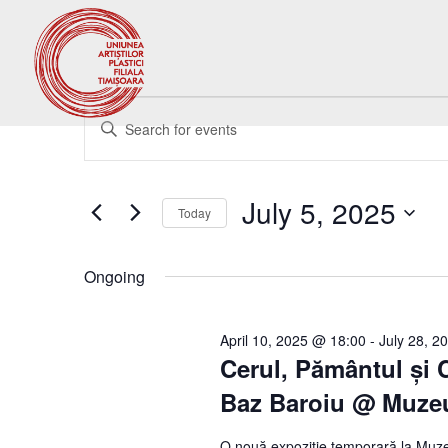
Events
Events
Enter
Search
for
Keyword.
and
July
Search
Views
5,
for
July 5, 2025
Navigation
Events
Today
2025
by
Select
Keyword.
date.
Ongoing
April 10, 2025 @ 18:00
-
July 28, 2
Cerul, Pământul și 
Baz Baroiu @ Muzeu
O nouă expoziție temporară la Muze