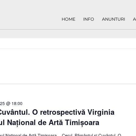
HOME
INFO
ANUNTURI
A
025 @ 18:00
Cuvântul. O retrospectivă Virginia
l Național de Artă Timișoara
ul Național de Artă Timișoara– „Cerul, Pământul și Cuvântul. O