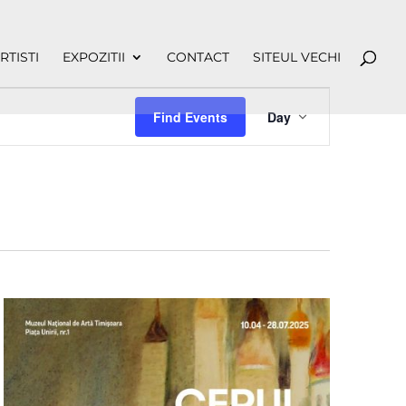
RTISTI
EXPOZITII
CONTACT
SITEUL VECHI
Event
Views
Find Events
Day
Navigation