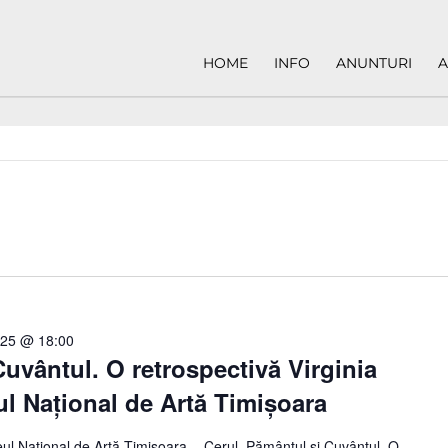
HOME
INFO
ANUNTURI
A
025 @ 18:00
Cuvântul. O retrospectivă Virginia
l Național de Artă Timișoara
ul Național de Artă Timișoara– „Cerul, Pământul și Cuvântul. O