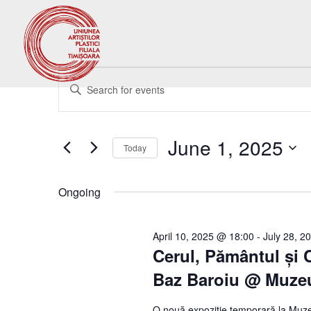
Events
Events
Enter
Search
for
Keyword.
and
June
Search
Views
1,
for
June 1, 2025
Navigation
Events
Today
2025
by
Select
Keyword.
date.
Ongoing
April 10, 2025 @ 18:00
-
July 28, 2
Cerul, Pământul și 
Baz Baroiu @ Muzeu
O nouă expoziție temporară la Muze