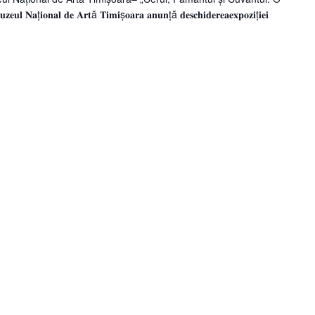
𝐨𝐧𝐚𝐥 𝐝𝐞 𝐀𝐫𝐭ă 𝐓𝐢𝐦𝐢ș𝐨𝐚𝐫𝐚 𝐚𝐧𝐮𝐧ță 𝐝𝐞𝐬𝐜𝐡𝐢𝐝𝐞𝐫𝐞𝐚𝐞𝐱𝐩𝐨𝐳𝐢ț𝐢𝐞𝐢