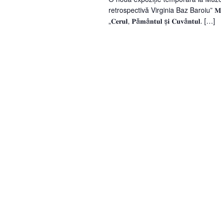
retrospectivă Virginia Baz Baroiu” 𝐌𝐮𝐳𝐞𝐮𝐥 𝐍𝐚ț
„𝐂𝐞𝐫𝐮𝐥, 𝐏ă𝐦â𝐧𝐭𝐮𝐥 ș𝐢 𝐂𝐮𝐯â𝐧𝐭𝐮𝐥. […]