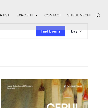
RTISTI
EXPOZITII
CONTACT
SITEUL VECHI
Event
Views
Find Events
Day
Navigation