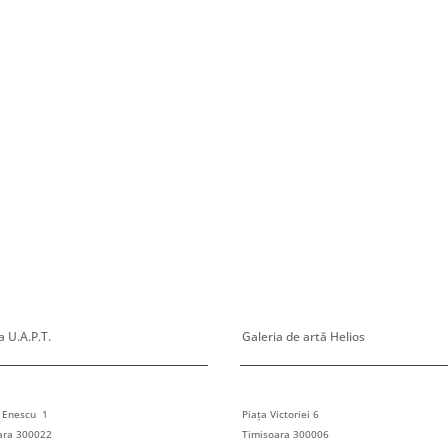
 U.A.P.T.
Galeria de artă Helios
 Enescu 1
Piața Victoriei 6
ara 300022
Timisoara 300006