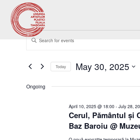
Events
Events
Enter
Search
for
Keyword.
and
May
Search
Views
30,
for
May 30, 2025
Navigation
Events
Today
2025
by
Select
Keyword.
date.
Ongoing
April 10, 2025 @ 18:00
-
July 28, 2
Cerul, Pământul și 
Baz Baroiu @ Muzeu
O nouă expoziție temporară la Muze