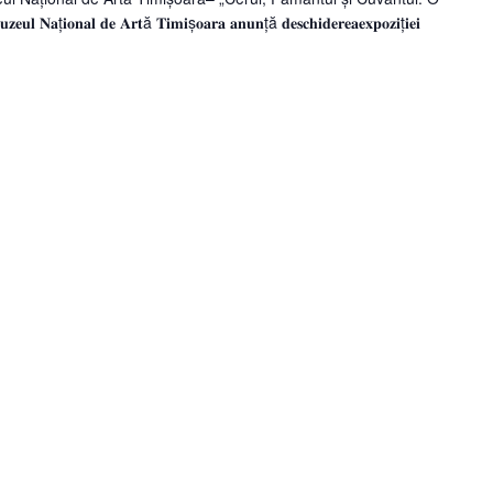
𝐨𝐧𝐚𝐥 𝐝𝐞 𝐀𝐫𝐭ă 𝐓𝐢𝐦𝐢ș𝐨𝐚𝐫𝐚 𝐚𝐧𝐮𝐧ță 𝐝𝐞𝐬𝐜𝐡𝐢𝐝𝐞𝐫𝐞𝐚𝐞𝐱𝐩𝐨𝐳𝐢ț𝐢𝐞𝐢