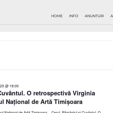
HOME
INFO
ANUNTURI
A
025 @ 18:00
Cuvântul. O retrospectivă Virginia
l Național de Artă Timișoara
ul Național de Artă Timișoara– „Cerul, Pământul și Cuvântul. O