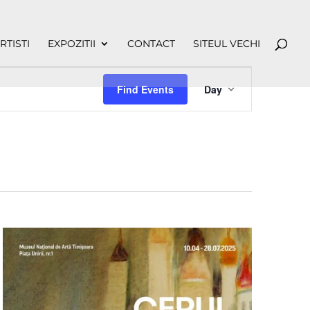
RTISTI
EXPOZITII
CONTACT
SITEUL VECHI
Event
Views
Find Events
Day
Navigation