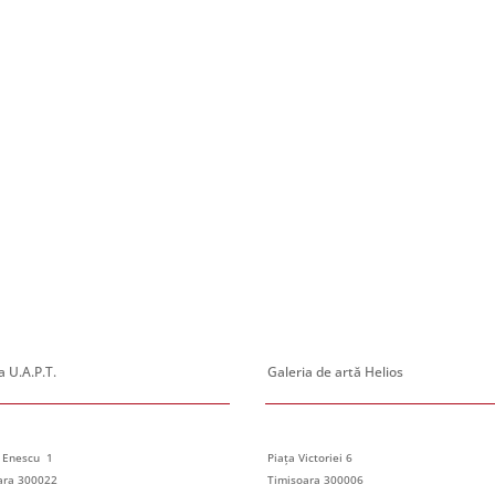
 U.A.P.T.
Galeria de artă Helios
 Enescu 1
Piața Victoriei 6
ara 300022
Timisoara 300006