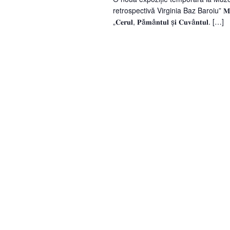
retrospectivă Virginia Baz Baroiu” 𝐌𝐮𝐳𝐞𝐮𝐥 𝐍𝐚ț
„𝐂𝐞𝐫𝐮𝐥, 𝐏ă𝐦â𝐧𝐭𝐮𝐥 ș𝐢 𝐂𝐮𝐯â𝐧𝐭𝐮𝐥. […]