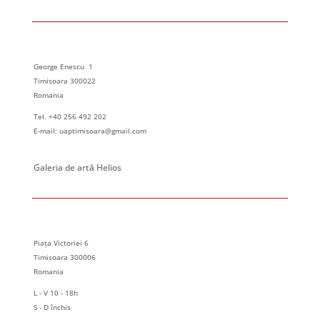
George Enescu 1
Timisoara 300022
Romania
Tel. +40 256 492 202
E-mail: uaptimisoara@gmail.com
Galeria de artă Helios
Piața Victoriei 6
Timisoara 300006
Romania
L - V 10 - 18h
S - D închis