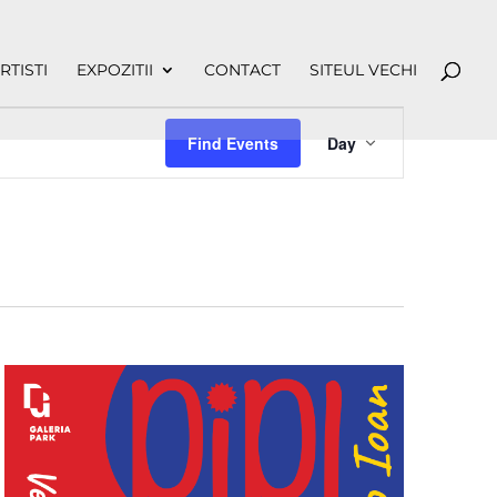
RTISTI
EXPOZITII
CONTACT
SITEUL VECHI
Event
Views
Find Events
Day
Navigation