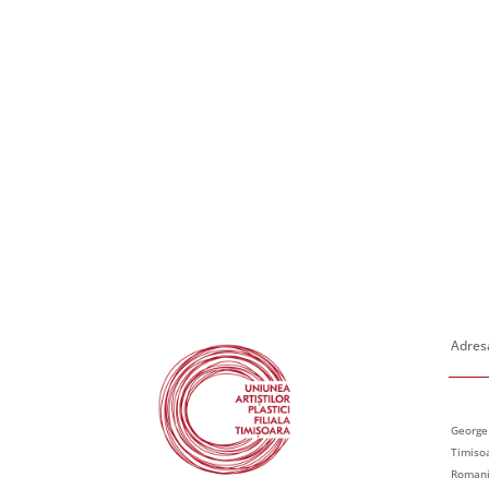
Adresa
George
Timiso
Roman