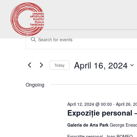
Events
Events
Enter
Search
for
Keyword.
and
April
Search
Views
16,
for
April 16, 2024
Navigation
Events
Today
2024
by
Select
Keyword.
date.
Ongoing
April 12, 2024 @ 00:00
-
April 26, 
Expoziție personal
Galeria de Arta Park
George Enesc
Expoziție personal - Ioan ROMEO