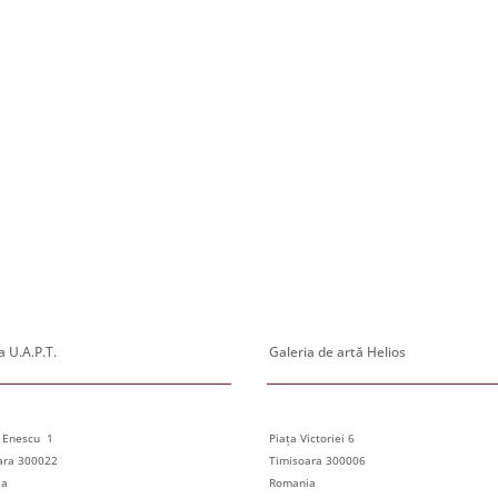
 U.A.P.T.
Galeria de artă Helios
 Enescu 1
Piața Victoriei 6
ara 300022
Timisoara 300006
ia
Romania