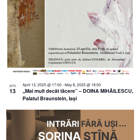
April 13, 2025 @ 17:00
-
May 8, 2025 @ 18:00
APR
13
,,​M​ai mult decât tăcere” – ​D​OINA MIHĂILESCU,
Palatul Braunstein, Iași