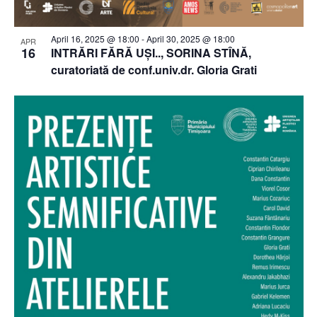
April 16, 2025 @ 18:00
-
April 30, 2025 @ 18:00
APR
16
INTRĂRI FĂRĂ UȘI.., SORINA STÎNĂ,
curatoriată de conf.univ.dr. Gloria Grati