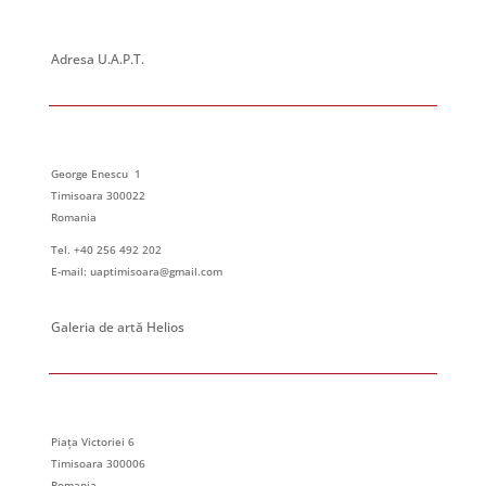
Adresa U.A.P.T.
George Enescu 1
Timisoara 300022
Romania
Tel. +40 256 492 202
E-mail: uaptimisoara@gmail.com
Galeria de artă Helios
Piața Victoriei 6
Timisoara 300006
Romania