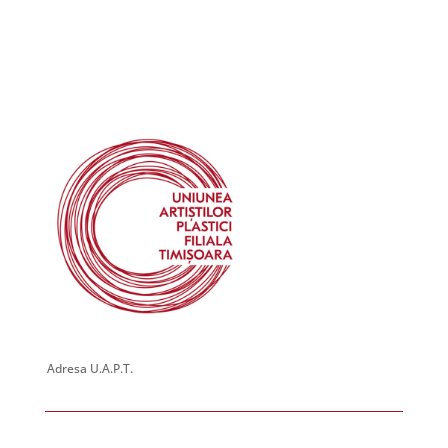
September 6, 2024 @ 00:00
-
September 20, 2024 @ 00:00
SEP
6
Expoziție personală – Carmen MATEI
George Enescu 1, Timisoara
Galeria de Arta Park
September 6, 2024 @ 00:00
-
September 20, 2024 @ 00:00
SEP
6
Expoziție personală – Ildiko MICOTA MAROȘAN
Piața Victoriei 6, Timisoara
Galeria de Arta HELIOS
September 20, 2024 @ 00:00
-
September 30, 2024 @ 00:00
SEP
20
Expoziție personală – Ligia SECULICI
George Enescu 1, Timisoara
Galeria de Arta Park
September 20, 2024 @ 00:00
-
September 30, 2024 @ 00:00
SEP
20
Expoziție de grup – coord. Daniela Constantin & Robert
Adresa U.A.P.T.
Șerban
Piața Victoriei 6, Timisoara
Galeria de Arta HELIOS
October 1, 2024 @ 00:00
-
October 18, 2024 @ 00:00
OCT