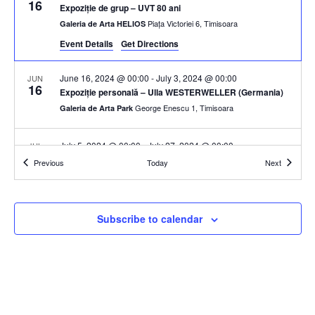
16
Expoziție de grup – UVT 80 ani
Piața Victoriei 6, Timisoara
Galeria de Arta HELIOS
Event Details
Get Directions
June 16, 2024 @ 00:00
-
July 3, 2024 @ 00:00
JUN
16
Expoziție personală – Ulla WESTERWELLER (Germania)
George Enescu 1, Timisoara
Galeria de Arta Park
July 5, 2024 @ 00:00
-
July 27, 2024 @ 00:00
JUL
5
Expoziție personală – Diana HARJA
Events
Events
Previous
Today
Next
George Enescu 1, Timisoara
Galeria de Arta Park
July 5, 2024 @ 00:00
-
July 27, 2024 @ 00:00
JUL
Subscribe to calendar
5
Expoziție personală – Alexandra CATINA (Germania)
Piața Victoriei 6, Timisoara
Galeria de Arta HELIOS
August 23, 2024 @ 00:00
-
September 6, 2024 @ 00:00
AUG
23
Expoziție de grup – T40
Piața Victoriei 6, Timisoara
Galeria de Arta HELIOS