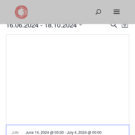
Events
Events
Eve
16.06.2024
 - 
18.10.2024
Search
Map
Vie
Search
Select
Nav
and
date.
Views
Naviga
June 14, 2024 @ 00:00
-
July 4, 2024 @ 00:00
JUN