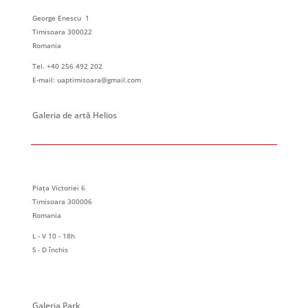
1
Expoziție personală – Elena URSEI
George Enescu 1
George Enescu 1, Timisoara
Galeria de Arta Park
Timisoara 300022
Romania
October 1, 2024 @ 00:00
-
October 18, 2024 @ 00:00
OCT
Tel. +40 256 492 202
1
Expoziție de grup NATUR UNART – Jean- Luc Cornec &
E-mail: uaptimisoara@gmail.com
Călin Beloescu
Piața Victoriei 6, Timisoara
Galeria de Arta HELIOS
Galeria de artă Helios
October 18, 2024 @ 00:00
-
November 1, 2024 @ 00:00
OCT
18
Expoziție personală – Dana CATONA
George Enescu 1, Timisoara
Galeria de Arta Park
Piața Victoriei 6
Timisoara 300006
Romania
L - V 10 - 18h
S - D închis
Galeria Park