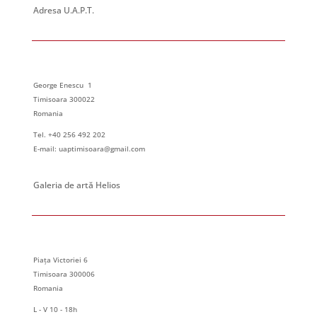
Adresa U.A.P.T.
George Enescu 1
Timisoara 300022
Romania
Tel. +40 256 492 202
E-mail: uaptimisoara@gmail.com
Galeria de artă Helios
Piața Victoriei 6
Timisoara 300006
Romania
L - V 10 - 18h