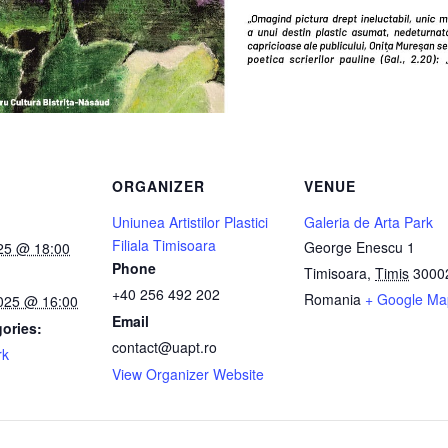
ORGANIZER
VENUE
Uniunea Artistilor Plastici
Galeria de Arta Park
Filiala Timisoara
George Enescu 1
25 @ 18:00
Phone
Timisoara
,
Timis
3000
+40 256 492 202
Romania
+ Google Ma
025 @ 16:00
Email
ories:
contact@uapt.ro
rk
View Organizer Website