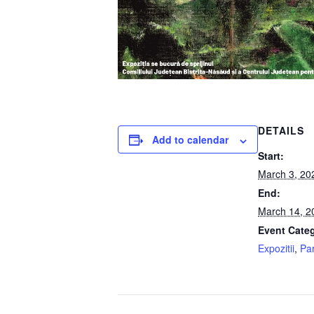
DETAILS
Add to calendar
Start:
March 3, 20
End:
March 14, 2
Event Categ
Expozitii
,
Pa