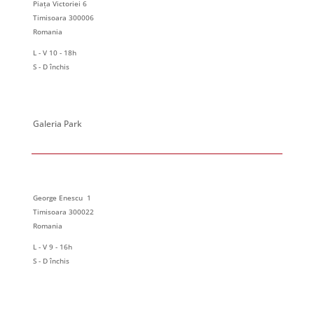
Piața Victoriei 6
Timisoara 300006
Romania
L - V 10 - 18h
S - D închis
Galeria Park
George Enescu 1
Timisoara 300022
Romania
L - V 9 - 16h
S - D închis