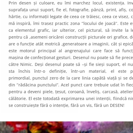
Prin desen și culoare, eu îmi marchez locul, existența. In
suprafața unui suport, fie el, fotografie, pânză, print, afiș, c
hârtie, cu informații legate de ceea ce trăiesc, ceea ce visez, 
mă inspiră, îmi trasez practic zona ‘’locului de joacă’’. Este e
ca elementul grafic, iar ulterior, cel pictural, să invite la l
pentru că ,asemeni oricărei construcții picturale ori grafice, 
are o funcție atât motrică ,generatoare a imaginii, cât și epică
este motorul principal al angrenajului care face să funcț
mașina de confecționat gesturi. Desenul nu poate să fie prec
către Nimic. Deși desenul poate să –și fie sieși suport, el n
sta închis într-o definiție, într-un material, el este p
primordial, punctul zero de la care linia capătă viață și se d
din ‘’rădăcina punctului”. Acel punct care trebuie udat în fiec
pentru a deveni piele, țesut, coroană, înveliș, carcasă, atelier
călătorie. El este totodată exprimarea unei intenții, fiindcă n
se construiește fără o intenție, fără un vis, fără un DESEN!