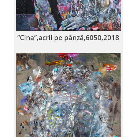
”Cina”,acril pe pânză,6050,2018